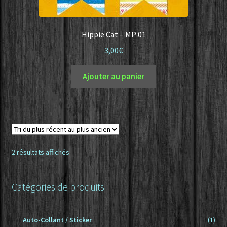
Hippie Cat – MP 01
3,00
€
Ajouter au panier
Trié
2 résultats affichés
du
plus
Catégories de produits
récent
au
plus
ancien
Auto-Collant / Sticker
(1)