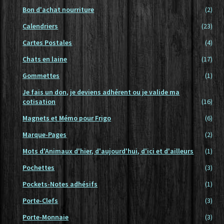
Bon d'achat nourriture
(2)
Calendriers
(23)
Cartes Postales
(4)
Chats en laine
(17)
Gommettes
(1)
Je fais un don, je deviens adhérent ou je valide ma
cotisation
(16)
Magnets et Mémo pour Frigo
(6)
Marque-Pages
(2)
Mots d'Animaux d'hier, d'aujourd'hui, d'ici et d'ailleurs
(1)
Pochettes
(3)
Pockets-Notes adhésifs
(1)
Porte-Clefs
(3)
Porte-Monnaie
(3)