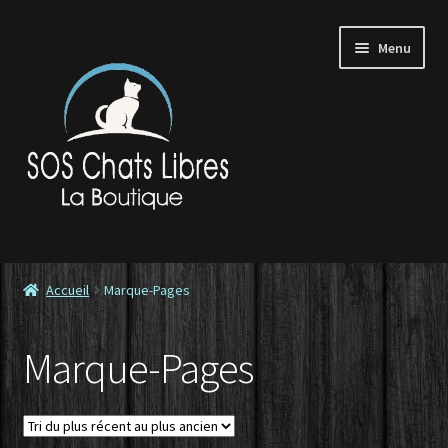
Aller
Aller
Menu
à
au
la
contenu
navigation
Accueil
Accueil
Marque-Pages
Contactez-nous
Marque-Pages
Commande