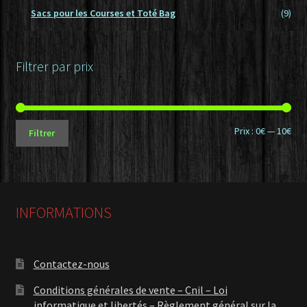
Sacs pour les Courses et Toté Bag
(9)
Filtrer par prix
Prix
Prix
Prix :
0€
—
10€
Filtrer
min
ma
INFORMATIONS
Contactez-nous
Conditions générales de vente – Cnil – Loi
informatique et libertés – Règlement général sur la