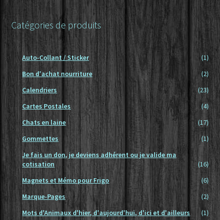
Conditions générales de vente – Cnil – Loi informatique et
libertés – Règlement général sur la protection des
Catégories de produits
données
Mon compte
Auto-Collant / Sticker
(1)
Bon d'achat nourriture
(2)
Nouveaux Produits
Calendriers
(23)
Panier
Cartes Postales
(4)
Chats en laine
(17)
Gommettes
(1)
Je fais un don, je deviens adhérent ou je valide ma
cotisation
(16)
Magnets et Mémo pour Frigo
(6)
Marque-Pages
(2)
Mots d'Animaux d'hier, d'aujourd'hui, d'ici et d'ailleurs
(1)