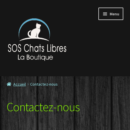
Aller
Aller
Menu
à
au
la
contenu
navigation
Accueil
Accueil
Contactez-nous
Contactez-nous
Contactez-nous
Commande