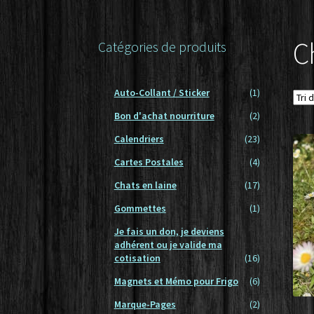
Conditions générales de vente – Cnil – Loi in
données
C
Catégories de produits
Mon compte
Nouveaux Produits
Panier
Auto-Collant / Sticker
(1)
Bon d'achat nourriture
(2)
Calendriers
(23)
Cartes Postales
(4)
Chats en laine
(17)
Gommettes
(1)
Je fais un don, je deviens
adhérent ou je valide ma
cotisation
(16)
Magnets et Mémo pour Frigo
(6)
Marque-Pages
(2)