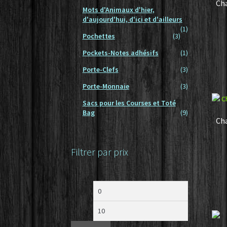
Cha
Mots d'Animaux d'hier,
d'aujourd'hui, d'ici et d'ailleurs
(1)
Pochettes
(3)
Pockets-Notes adhésifs
(1)
Porte-Clefs
(3)
Porte-Monnaie
(3)
Sacs pour les Courses et Toté
Bag
(9)
Cha
Filtrer par prix
Prix
Prix
min
max