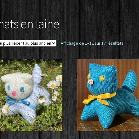
formatique et libertés – Règlement général sur la protection des
hats en laine
Trié
Affichage de 1–12 sur 17 résultats
du
plus
récent
au
plus
ancien