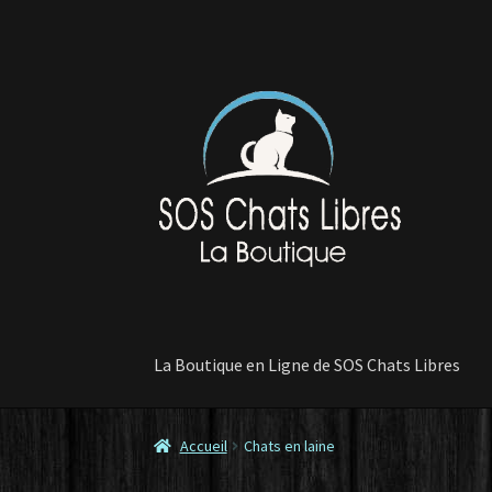
Aller
Aller
à
au
la
contenu
navigation
La Boutique en Ligne de SOS Chats Libres
Accueil
Chats en laine
Accueil
Contactez-nous
Commande