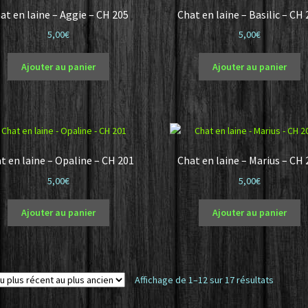
at en laine – Aggie – CH 205
Chat en laine – Basilic – CH
5,00
€
5,00
€
Ajouter au panier
Ajouter au panier
t en laine – Opaline – CH 201
Chat en laine – Marius – CH 
5,00
€
5,00
€
Ajouter au panier
Ajouter au panier
Trié
Affichage de 1–12 sur 17 résultats
du