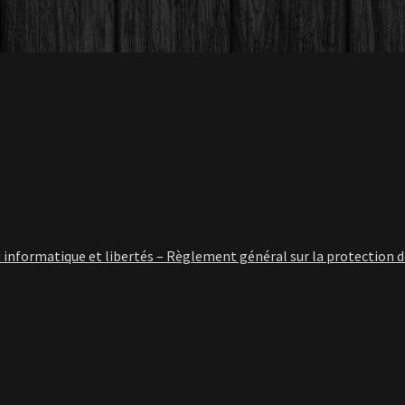
plus
récent
au
plus
ancien
i informatique et libertés – Règlement général sur la protection 