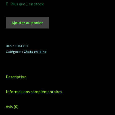
Plus que 1 en stock
Panier
quantité
Ajouter au panier
de
Chat
en
laine
UGS :
CHAT213
Catégorie :
Chats en laine
-
Blanca
-
CH
Description
213
Informations complémentaires
Avis (0)