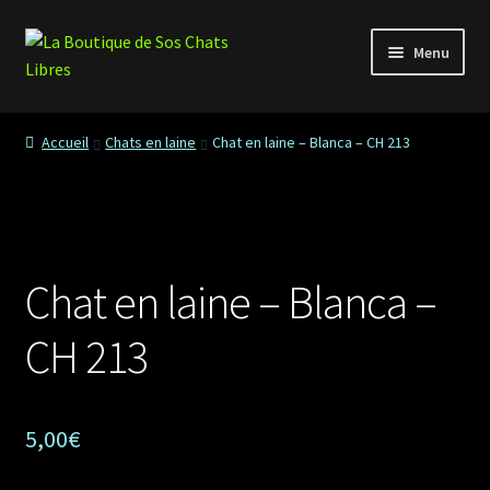
Aller
Aller
Menu
à
au
la
contenu
Accueil
navigation
Accueil
Chats en laine
Chat en laine – Blanca – CH 213
Contactez-nous
Commande
Chat en laine – Blanca –
Conditions générales de vente – Cnil – Loi informatique et
CH 213
libertés – Règlement général sur la protection des
données
Mon compte
5,00
€
Nouveaux Produits