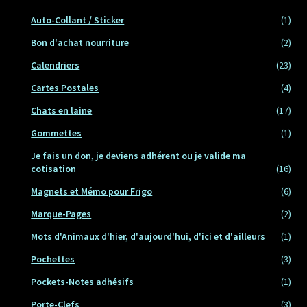
Auto-Collant / Sticker
(1)
Bon d'achat nourriture
(2)
Calendriers
(23)
Cartes Postales
(4)
Chats en laine
(17)
Gommettes
(1)
Je fais un don, je deviens adhérent ou je valide ma
cotisation
(16)
Magnets et Mémo pour Frigo
(6)
Marque-Pages
(2)
Mots d'Animaux d'hier, d'aujourd'hui, d'ici et d'ailleurs
(1)
Pochettes
(3)
Pockets-Notes adhésifs
(1)
Porte-Clefs
(3)