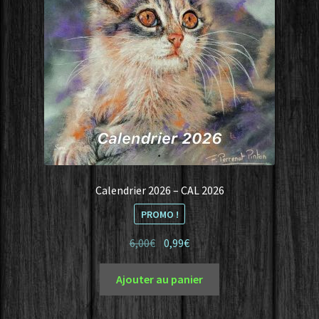
Calendrier 2026 – CAL 2026
PROMO !
Le
Le
6,00
€
0,99
€
prix
prix
initial
actuel
Ajouter au panier
était :
est :
6,00€.
0,99€.