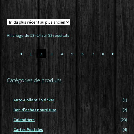
Trié
Affichage de 13–24 sur 92 résultats
du
plus
1
2
3
4
5
6
7
8
récent
au
plus
ancien
Catégories de produits
Auto-Collant / Sticker
(1)
Bon d'achat nourriture
(2)
Calendriers
(23)
Cartes Postales
(4)