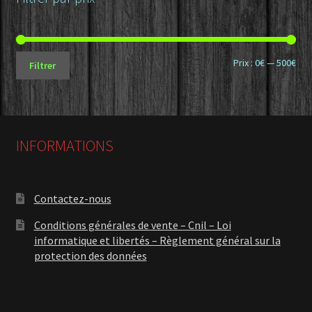
Prix
Prix
Prix :
0€
—
500€
Filtrer
min
ma
INFORMATIONS
Contactez-nous
Conditions générales de vente – Cnil – Loi
informatique et libertés – Règlement général sur la
protection des données