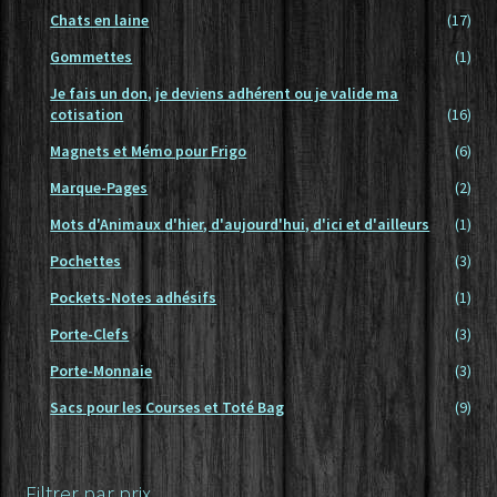
Chats en laine
(17)
Gommettes
(1)
Je fais un don, je deviens adhérent ou je valide ma
cotisation
(16)
Magnets et Mémo pour Frigo
(6)
Marque-Pages
(2)
Mots d'Animaux d'hier, d'aujourd'hui, d'ici et d'ailleurs
(1)
Pochettes
(3)
Pockets-Notes adhésifs
(1)
Porte-Clefs
(3)
Porte-Monnaie
(3)
Sacs pour les Courses et Toté Bag
(9)
Filtrer par prix