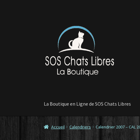
Aller
Aller
à
au
la
contenu
navigation
La Boutique en Ligne de SOS Chats Libres
Accueil
Calendriers
Calendrier 2007 – CAL 2
Accueil
Contactez-nous
Commande