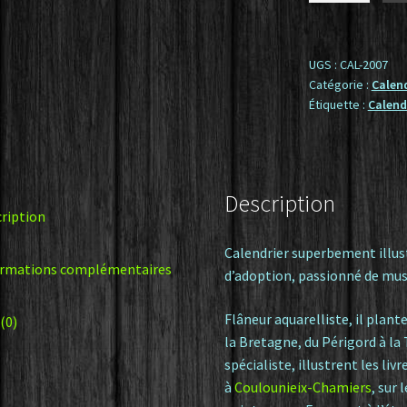
Calendrier
2007
-
UGS :
CAL-2007
Catégorie :
Calend
CAL
Étiquette :
Calend
2007
Description
ription
Calendrier superbement illus
ormations complémentaires
d’adoption, passionné de musi
Flâneur aquarelliste, il plant
 (0)
la Bretagne, du Périgord à la 
spécialiste, illustrent les liv
à
Coulounieix-Chamiers
, sur 