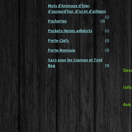
Mots d'Animaux d'hier,
d'aujourd'hui, d'ici et d'ailleurs
(1)
Pochettes
(3)
Pockets-Notes adhésifs
(1)
Porte-Clefs
(3)
Porte-Monnaie
(3)
Sacs pour les Courses et Toté
Bag
(9)
Desc
Inf
Avis