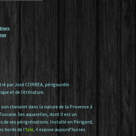
riers
rier
tré par José CORREA, périgourdin
que et de littérature.
e son chevalet dans la nature de la Provence à
Toscane. Ses aquarelles, dont il est un
res de ses périgrénations. Installé en Périgord,
les bords de l’
Isle
, il expose aujourd’hui ses