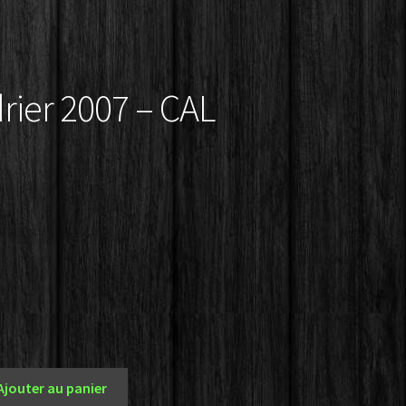
rier 2007 – CAL
Le
prix
.
l
actuel
:
est :
.
0,99€.
Ajouter au panier