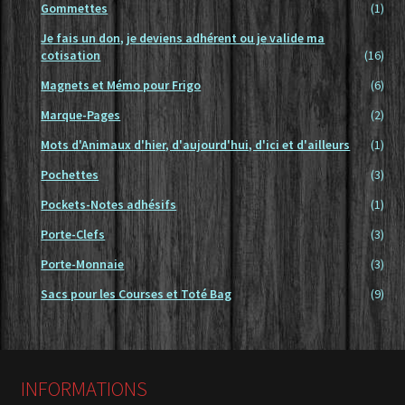
Gommettes
(1)
Je fais un don, je deviens adhérent ou je valide ma
cotisation
(16)
Magnets et Mémo pour Frigo
(6)
Marque-Pages
(2)
Mots d'Animaux d'hier, d'aujourd'hui, d'ici et d'ailleurs
(1)
Pochettes
(3)
Pockets-Notes adhésifs
(1)
Porte-Clefs
(3)
Porte-Monnaie
(3)
Sacs pour les Courses et Toté Bag
(9)
INFORMATIONS