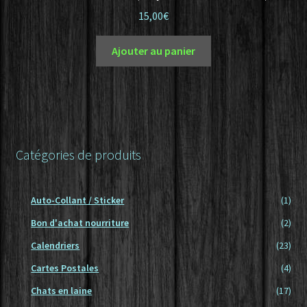
15,00
€
Ajouter au panier
Catégories de produits
Auto-Collant / Sticker
(1)
Bon d'achat nourriture
(2)
Calendriers
(23)
Cartes Postales
(4)
Chats en laine
(17)