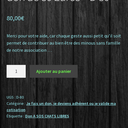
80,00
€
Merci pour votre aide, car chaque geste aussi petit qu’il soit
permet de contribuer au bien être des minous sans famille
de notre association …
quantité
Ajouter au panier
de
Je
vous
aide,
UGS :
D-80
Catégorie :
Je fais un don, je deviens adhérent ou je valide ma
je
cotisation
fais
Étiquette :
Don A SOS CHATS LIBRES
un
don