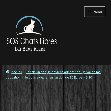
Aller
Aller
Menu
à
au
la
contenu
navigation
Accueil
Accueil
Je fais un don, je deviens adhérent ou je valide ma
cotisation
Je vous aide, je fais un don de 80 Euros – D 80
Contactez-nous
Commande