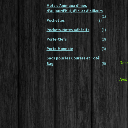
Mots d'Animaux d'hier,
d'aujourd'hui, d'ici et d'ailleurs
(1)
Pochettes
(3)
Pockets-Notes adhésifs
(1)
Porte-Clefs
(3)
Porte-Monnaie
(3)
Sacs pour les Courses et Toté
Desc
Bag
(9)
Avis