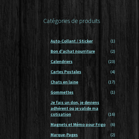
Conditions générales de vente – Cnil – Loi in
données
Catégories de produits
Mon compte
Nouveaux Produits
Panier
Auto-Collant / Sticker
(1)
Bon d'achat nourriture
(2)
Calendriers
(23)
Cartes Postales
(4)
Chats en laine
(17)
Gommettes
(1)
Je fais un don, je deviens
adhérent ou je valide ma
cotisation
(16)
Magnets et Mémo pour Frigo
(6)
Marque-Pages
(2)