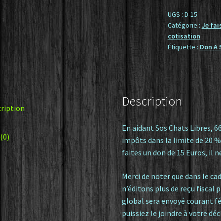
vous
aide,
UGS :
D-15
Catégorie :
Je fai
je
cotisation
fais
Étiquette :
Don A 
un
don
de
15
Description
Euros
ription
-
D
En aidant Sos Chats Libres, 6
 (0)
15
impôts dans la limite de 20 %
faites un don de 15 Euros, il n
Merci de noter que dans le cad
n’éditons plus de reçu fiscal 
global sera envoyé courant fé
puissiez le joindre à votre déc