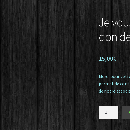
formatique et libertés – Règlement général sur la protection des
Je vous
don de
15,00
€
Merci pour votre
permet de contr
de notre assoc
quantité
de
Je