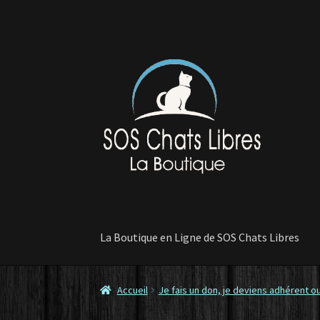
Aller
Aller
à
au
la
contenu
navigation
La Boutique en Ligne de SOS Chats Libres
Accueil
Je fais un don, je deviens adhérent ou
Accueil
Contactez-nous
Commande