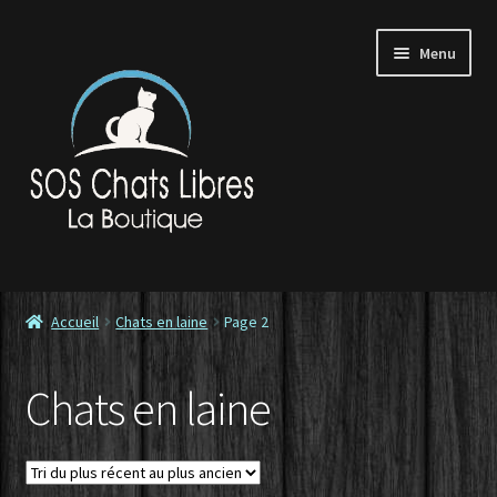
Aller
Aller
Menu
à
au
la
contenu
navigation
Accueil
Accueil
Chats en laine
Page 2
Contactez-nous
Chats en laine
Commande