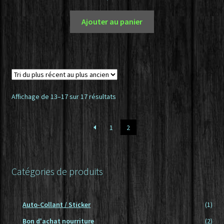
Ajouter au panier
Trié
Affichage de 13–17 sur 17 résultats
du
plus
1
2
récent
au
plus
ancien
Catégories de produits
Auto-Collant / Sticker
(1)
Bon d'achat nourriture
(2)