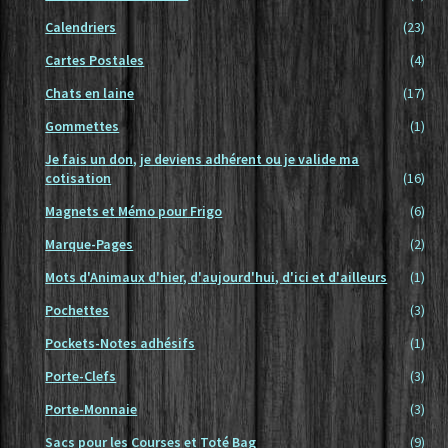
Calendriers
(23)
Cartes Postales
(4)
Chats en laine
(17)
Gommettes
(1)
Je fais un don, je deviens adhérent ou je valide ma
cotisation
(16)
Magnets et Mémo pour Frigo
(6)
Marque-Pages
(2)
Mots d'Animaux d'hier, d'aujourd'hui, d'ici et d'ailleurs
(1)
Pochettes
(3)
Pockets-Notes adhésifs
(1)
Porte-Clefs
(3)
Porte-Monnaie
(3)
Sacs pour les Courses et Toté Bag
(9)