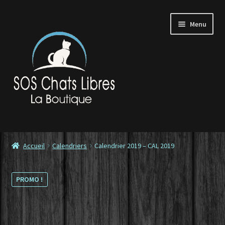
Aller
Aller
Menu
à
au
la
contenu
navigation
Accueil
Accueil
Calendriers
Calendrier 2019 – CAL 2019
Contactez-nous
PROMO !
Commande