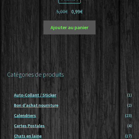
Le
Le
5,00
€
0,99
€
prix
prix
initial
actuel
Ajouter au panier
était :
est :
5,00€.
0,99€.
Catégories de produits
Auto-Collant / Sticker
(1)
Bon d'achat nourriture
(2)
Calendriers
(23)
Cartes Postales
(4)
Chats en laine
(17)