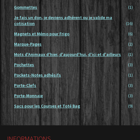
Gommettes
(1)
Je fais un don, je deviens adhérent ou je valide ma
cotisation
(16)
Magnets et Mémo pour Frigo
(6)
Marque-Pages
(2)
Mots d'Animaux d'hier, d'aujourd'hui, d'ici et d'ailleurs
(1)
Pochettes
(3)
Pockets-Notes adhésifs
(1)
Porte-Clefs
(3)
Porte-Monnaie
(3)
Sacs pour les Courses et Toté Bag
(9)
INFORMATIONS