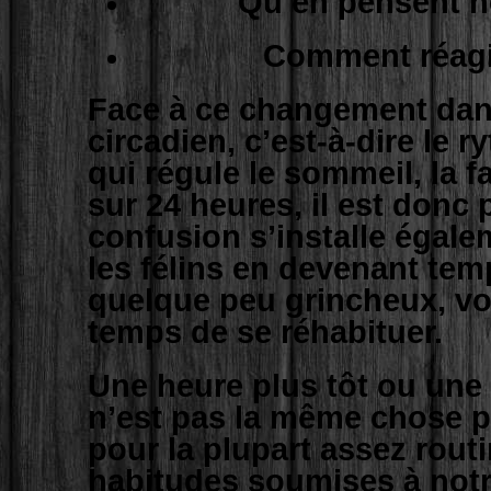
Qu’en pensent 
Comment réagis
Face à ce changement dan
circadien, c’est-à-dire le 
qui régule le sommeil, la fa
sur 24 heures, il est donc 
confusion s’installe égal
les félins en devenant te
quelque peu grincheux, voi
temps de se réhabituer.
Une heure plus tôt ou une 
n’est pas la même chose po
pour la plupart assez routi
habitudes soumises à notr