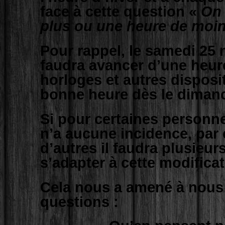
face à cette question «
On 
plus ou une heure de moi
Pour rappel, le samedi 25 m
faudra avancer d’une heur
horloges et autres disposit
bonne heure dès le diman
Si pour certaines personn
n’a aucune incidence, par
d’autres il faudra plusieur
s’adapter à cette modificat
Cela nous a amené à nous
questions :