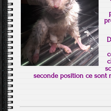
pr
D
c
c
so
seconde position ce sont n
.