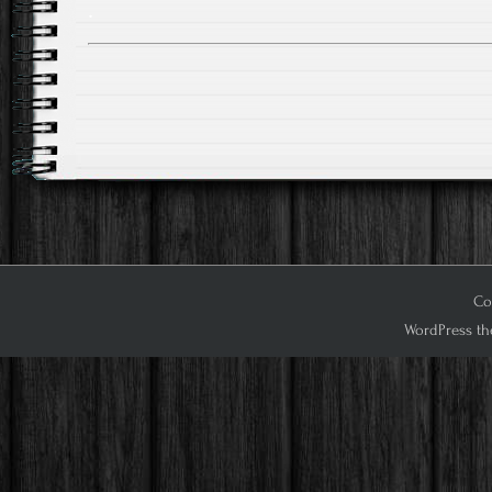
.
Cop
WordPress th