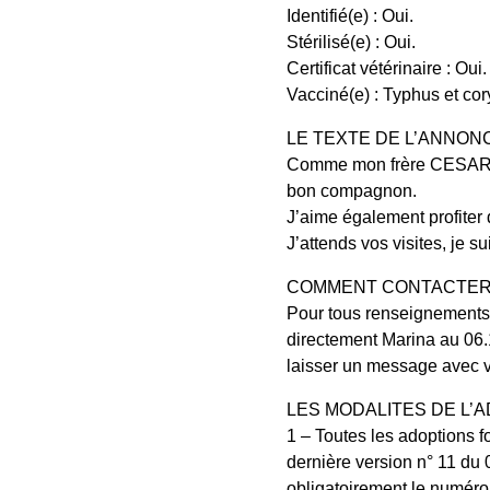
Identifié(e) : Oui.
Stérilisé(e) : Oui.
Certificat vétérinaire : Oui.
Vacciné(e) : Typhus et cor
LE TEXTE DE L’ANNONC
Comme mon frère CESAR, je 
bon compagnon.
J’aime également profiter 
J’attends vos visites, je s
COMMENT CONTACTER L
Pour tous renseignements 
directement Marina au 06.1
laisser un message avec 
LES MODALITES DE L’
1 – Toutes les adoptions fo
dernière version n° 11 du 
obligatoirement le numéro