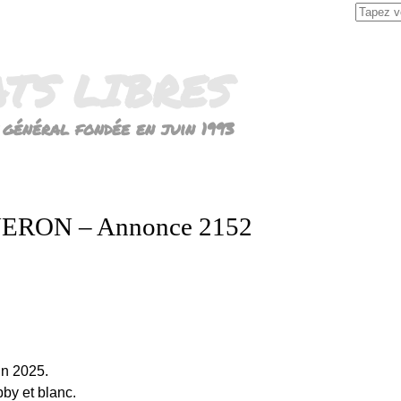
Search
for:
ATS LIBRES
 général fondée en juin 1993
ERON – Annonce 2152
in 2025.
bby et blanc.