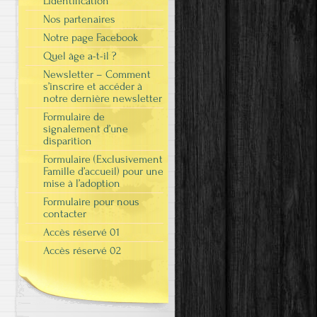
L’identification
Nos partenaires
Notre page Facebook
Quel âge a-t-il ?
Newsletter – Comment
s’inscrire et accéder à
notre dernière newsletter
Formulaire de
signalement d’une
disparition
Formulaire (Exclusivement
Famille d’accueil) pour une
mise à l’adoption
Formulaire pour nous
contacter
Accès réservé 01
Accès réservé 02