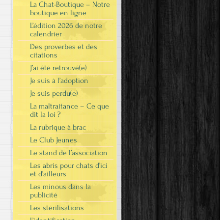
La Chat-Boutique – Notre
boutique en ligne
L’édition 2026 de notre
calendrier
Des proverbes et des
citations
J’ai été retrouvé(e)
Je suis à l’adoption
Je suis perdu(e)
La maltraitance – Ce que
dit la loi ?
La rubrique à brac
Le Club Jeunes
Le stand de l’association
Les abris pour chats d’ici
et d’ailleurs
Les minous dans la
publicité
Les stérilisations