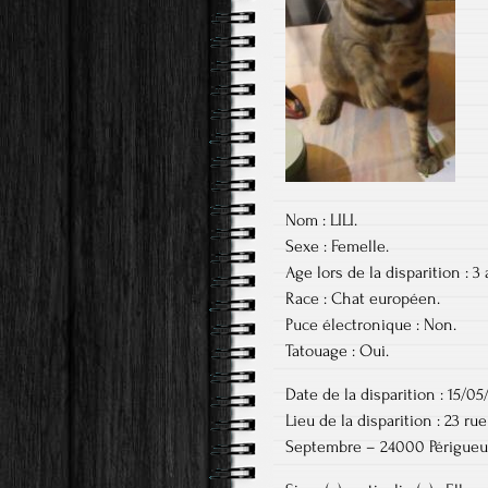
Nom : LILI.
Sexe : Femelle.
Age lors de la disparition : 3 
Race : Chat européen.
Puce électronique : Non.
Tatouage : Oui.
Date de la disparition : 15/05
Lieu de la disparition : 23 r
Septembre – 24000 Périgueu