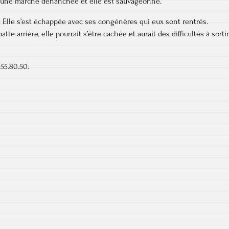
le a une marche déhanchée et elle est sauvageonne.
 : Elle s’est échappée avec ses congénères qui eux sont rentrés.
patte arrière, elle pourrait s’être cachée et aurait des difficultés à sortir
55.80.50.