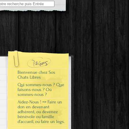
Bienvenue chez Sos
Chats Libres
Qui sommes-nous ? Que
faisons-nous ? Où
sommes-nous ?
Aidez-Nous ! => Faire un
don en devenant
adhérent, ou devenez
bénévole ou famille
d’accueil, ou faire un legs.